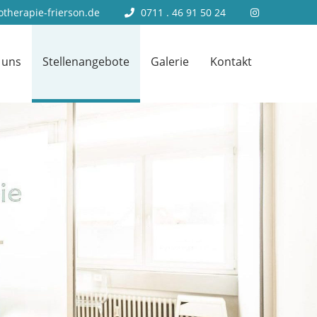
therapie-frierson.de
0711 . 46 91 50 24
 uns
Stellenangebote
Galerie
Kontakt