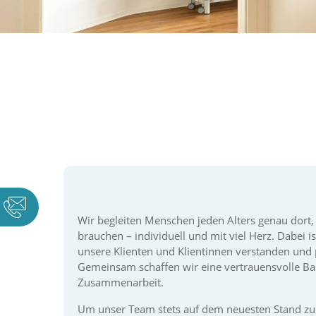
Karlstraße 1
Wir begleiten Menschen jeden Alters genau dort,
73770 Denkendorf
brauchen – individuell und mit viel Herz. Dabei is
unsere Klienten und Klientinnen verstanden und p
Gemeinsam schaffen wir eine vertrauensvolle Basi
Telefon
: 0711 . 46 91 50 24
Zusammenarbeit.
Telefax
: 0711 . 46 91 50 27
E-Mail
:
kontakt@ergotherapie-frierson.de
Um unser Team stets auf dem neuesten Stand zu h