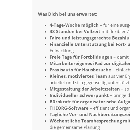
Was Dich bei uns erwartet:
4-Tage-Woche möglich
– für eine aus
38 Stunden bei Vollzeit
mit flexibler Z
Faire und leistungsgerechte Bezahlu
Finanzielle Unterstützung bei Fort-
Entwicklung
Freie Tage für Fortbildungen
– damit 
Mitarbeitereigenes iPad zur digita
Praxisauto für Hausbesuche
– einfac
Kleines, motiviertes Team
aus vier E
arbeitet und sich gegenseitig unterstützt
Mitgestaltung der Arbeitszeiten
– so
Individueller Schwerpunkt
– bringe d
Bürokraft für organisatorische Aufg
THEORG-Software
– effizient und organ
Tägliche Vor- und Nachbereitungsze
Wöchentliche Teambesprechung
mi
die gemeinsame Planung